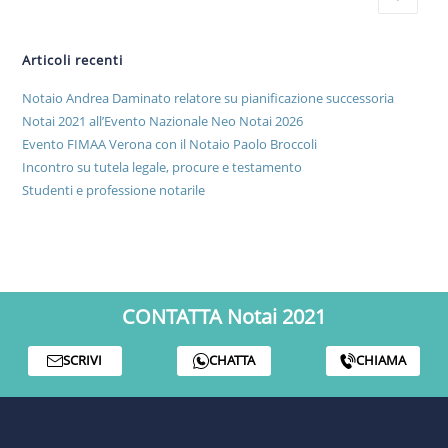
Articoli recenti
Notaio Andrea Daminato relatore su pianificazione successoria
Notai 2021 all’Evento Nazionale Neo Notai 2026
Evento FIMAA Verona con il Notaio Paolo Broccoli
Incontro su tutela legale, procure e testamento
Studenti e professione notarile
CONTATTA Notai 2021
SCRIVI
CHATTA
CHIAMA