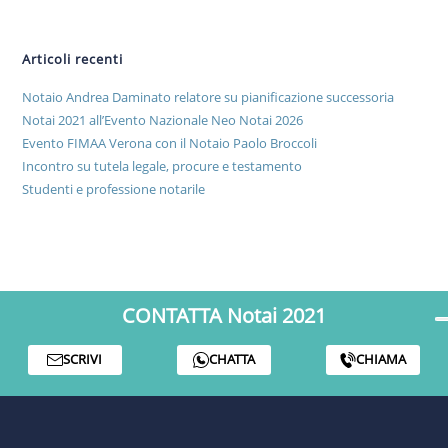
Articoli recenti
Notaio Andrea Daminato relatore su pianificazione successoria
Notai 2021 all’Evento Nazionale Neo Notai 2026
Evento FIMAA Verona con il Notaio Paolo Broccoli
Incontro su tutela legale, procure e testamento
Studenti e professione notarile
CONTATTA Notai 2021
SCRIVI
CHATTA
CHIAMA