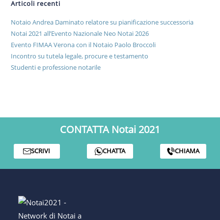
Articoli recenti
Notaio Andrea Daminato relatore su pianificazione successoria
Notai 2021 all’Evento Nazionale Neo Notai 2026
Evento FIMAA Verona con il Notaio Paolo Broccoli
Incontro su tutela legale, procure e testamento
Studenti e professione notarile
CONTATTA Notai 2021
SCRIVI
CHATTA
CHIAMA