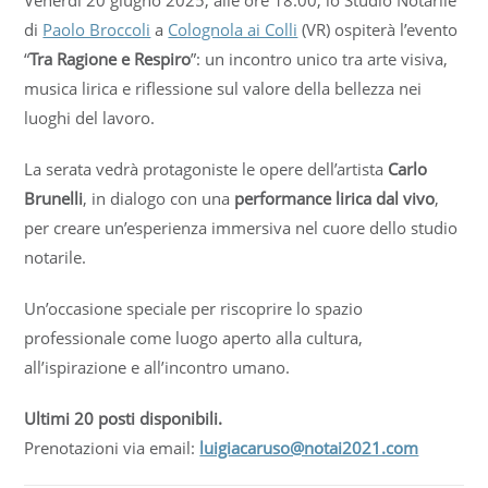
Venerdì 20 giugno 2025, alle ore 18.00, lo Studio Notarile
di
Paolo Broccoli
a
Colognola ai Colli
(VR) ospiterà l’evento
“
Tra Ragione e Respiro
”: un incontro unico tra arte visiva,
musica lirica e riflessione sul valore della bellezza nei
luoghi del lavoro.
La serata vedrà protagoniste le opere dell’artista
Carlo
Brunelli
, in dialogo con una
performance lirica dal vivo
,
per creare un’esperienza immersiva nel cuore dello studio
notarile.
Un’occasione speciale per riscoprire lo spazio
professionale come luogo aperto alla cultura,
all’ispirazione e all’incontro umano.
Ultimi 20 posti disponibili.
Prenotazioni via email:
luigiacaruso@notai2021.com